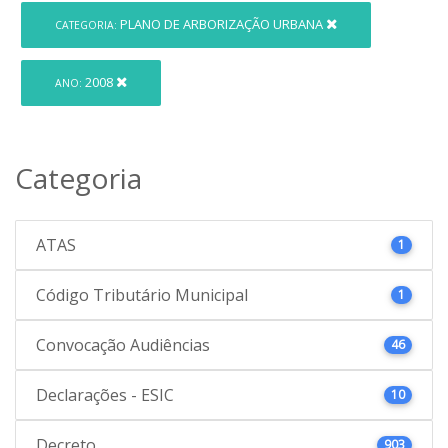
PLANO DE ARBORIZAÇÃO URBANA
CATEGORIA:
2008
ANO:
Categoria
ATAS
1
Código Tributário Municipal
1
Convocação Audiências
46
Declarações - ESIC
10
Decreto
903