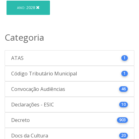
2028
ANO:
Categoria
ATAS
1
Código Tributário Municipal
1
Convocação Audiências
46
Declarações - ESIC
10
Decreto
903
Docs da Cultura
20