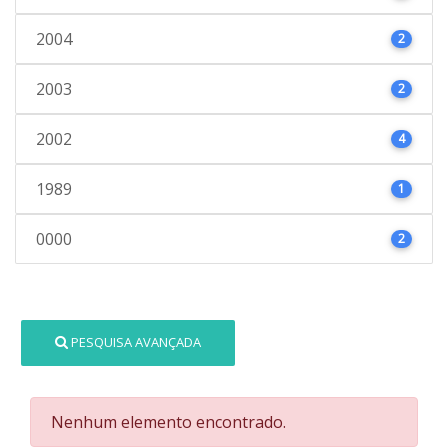
2004
2
2003
2
2002
4
1989
1
0000
2
PESQUISA AVANÇADA
Nenhum elemento encontrado.