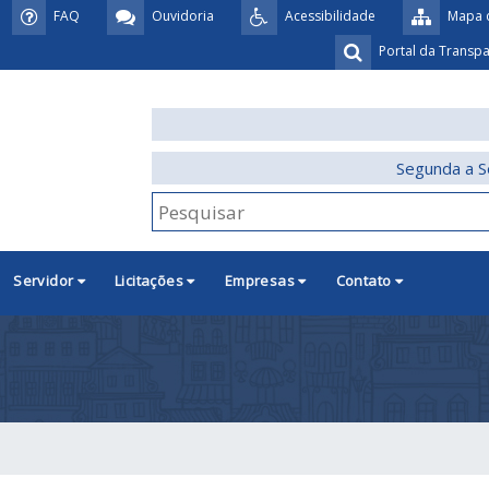
FAQ
Ouvidoria
Acessibilidade
Mapa d
Portal da Transp
Segunda a S
Servidor
Licitações
Empresas
Contato