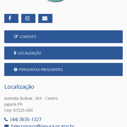
CONTATO
LOCALIZAÇÃO
PERGUNTAS FREQUENTES
Localização
Avenida Bolivar, 363 - Centro
Japurá-PR
Cep: 87225-000
(44) 3635-1327
faleconosco@japura.pr.gov.br