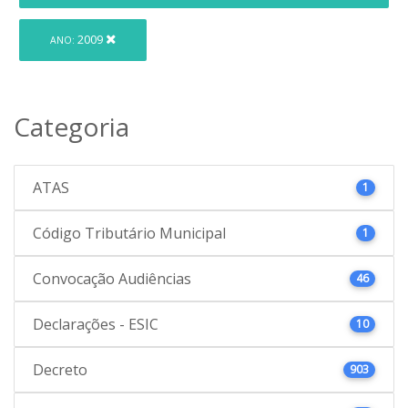
2009
ANO:
Categoria
ATAS
1
Código Tributário Municipal
1
Convocação Audiências
46
Declarações - ESIC
10
Decreto
903