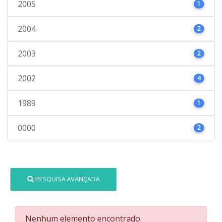
2005
1
2004
2
2003
2
2002
4
1989
1
0000
2
PESQUISA AVANÇADA
Nenhum elemento encontrado.