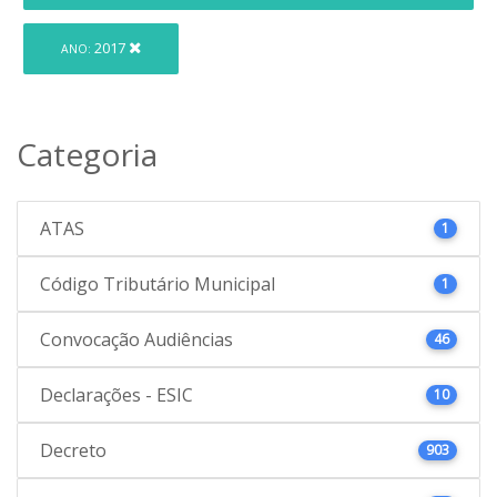
2017
ANO:
Categoria
ATAS
1
Código Tributário Municipal
1
Convocação Audiências
46
Declarações - ESIC
10
Decreto
903