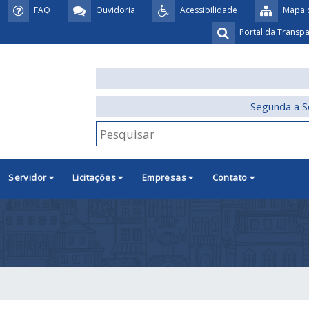
FAQ
Ouvidoria
Acessibilidade
Mapa d
Portal da Transp
Segunda a S
Servidor
Licitações
Empresas
Contato