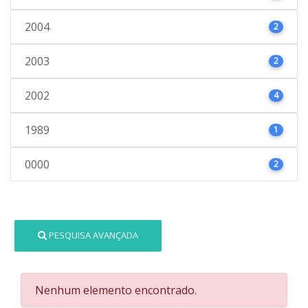
2004
2
2003
2
2002
4
1989
1
0000
2
PESQUISA AVANÇADA
Nenhum elemento encontrado.