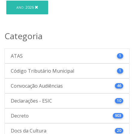
2026
ANO:
Categoria
ATAS
1
Código Tributário Municipal
1
Convocação Audiências
46
Declarações - ESIC
10
Decreto
903
Docs da Cultura
20