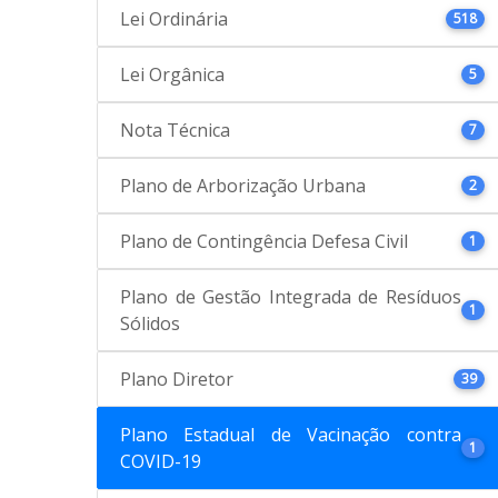
Lei Ordinária
518
Lei Orgânica
5
Nota Técnica
7
Plano de Arborização Urbana
2
Plano de Contingência Defesa Civil
1
Plano de Gestão Integrada de Resíduos
1
Sólidos
Plano Diretor
39
Plano Estadual de Vacinação contra
1
COVID-19