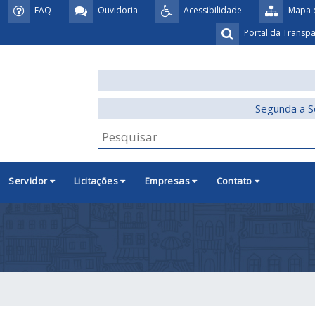
FAQ
Ouvidoria
Acessibilidade
Mapa d
Portal da Transp
Segunda a S
Servidor
Licitações
Empresas
Contato