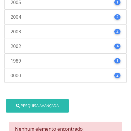
2005
1
2004
2
2003
2
2002
4
1989
1
0000
2
PESQUISA AVANÇADA
Nenhum elemento encontrado.