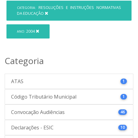
RESOLUÇÕES E INSTRUÇÕES NORMATIVAS
CATEGORIA:
DA EDUCAÇÃO
2004
ANO:
Categoria
ATAS
1
Código Tributário Municipal
1
Convocação Audiências
46
Declarações - ESIC
10