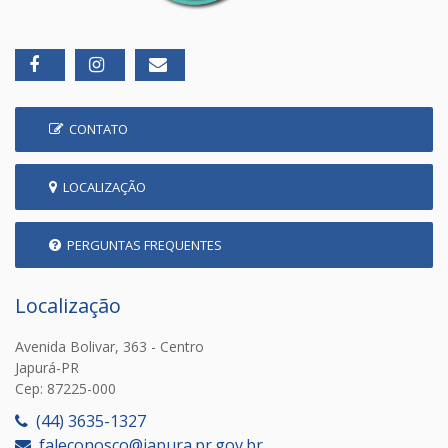
CONTATO
LOCALIZAÇÃO
PERGUNTAS FREQUENTES
Localização
Avenida Bolivar, 363 - Centro
Japurá-PR
Cep: 87225-000
(44) 3635-1327
faleconosco@japura.pr.gov.br