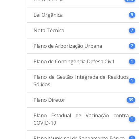
Lei Orgânica
5
Nota Técnica
7
Plano de Arborização Urbana
2
Plano de Contingência Defesa Civil
1
Plano de Gestão Integrada de Resíduos
1
Sólidos
Plano Diretor
39
Plano Estadual de Vacinação contra
1
COVID-19
Plano Municipal de Saneamento Básico
1