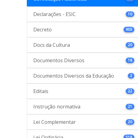
Declarações - ESIC
10
Decreto
903
Docs da Cultura
20
Documentos Diversos
18
Documentos Diversos da Educação
2
Editais
22
Instrução normativa
21
Lei Complementar
20
Lei Ordinária
518