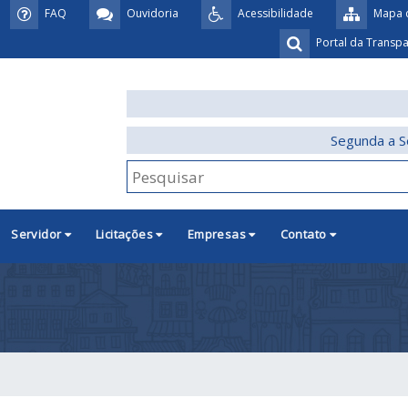
FAQ
Ouvidoria
Acessibilidade
Mapa d
Portal da Transp
Segunda a S
Servidor
Licitações
Empresas
Contato