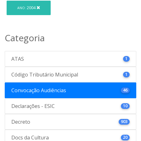
2004
ANO:
Categoria
ATAS
1
Código Tributário Municipal
1
Convocação Audiências
46
Declarações - ESIC
10
Decreto
903
Docs da Cultura
20