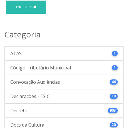
2025
ANO:
Categoria
ATAS
1
Código Tributário Municipal
1
Convocação Audiências
46
Declarações - ESIC
10
Decreto
903
Docs da Cultura
20