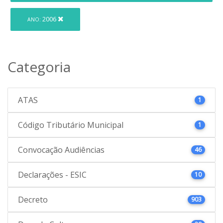
2006
ANO:
Categoria
ATAS
1
Código Tributário Municipal
1
Convocação Audiências
46
Declarações - ESIC
10
Decreto
903