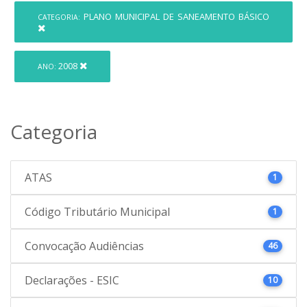
PLANO MUNICIPAL DE SANEAMENTO BÁSICO
CATEGORIA:
2008
ANO:
Categoria
ATAS
1
Código Tributário Municipal
1
Convocação Audiências
46
Declarações - ESIC
10