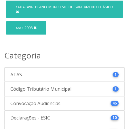
PLANO MUNICIPAL DE SANEAMENTO BÁSICO
CATEGORIA:
2008
ANO:
Categoria
ATAS
1
Código Tributário Municipal
1
Convocação Audiências
46
Declarações - ESIC
10