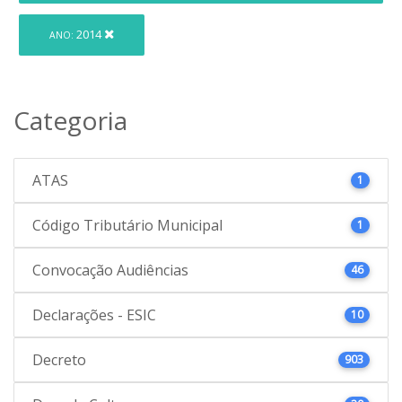
2014
ANO:
Categoria
ATAS
1
Código Tributário Municipal
1
Convocação Audiências
46
Declarações - ESIC
10
Decreto
903