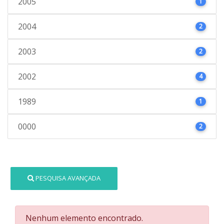
2005
1
2004
2
2003
2
2002
4
1989
1
0000
2
PESQUISA AVANÇADA
Nenhum elemento encontrado.