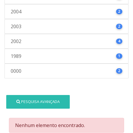
2004
2
2003
2
2002
4
1989
1
0000
2
PESQUISA AVANÇADA
Nenhum elemento encontrado.