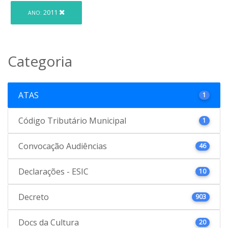
2011
ANO:
Categoria
ATAS
1
Código Tributário Municipal
1
Convocação Audiências
46
Declarações - ESIC
10
Decreto
903
Docs da Cultura
20