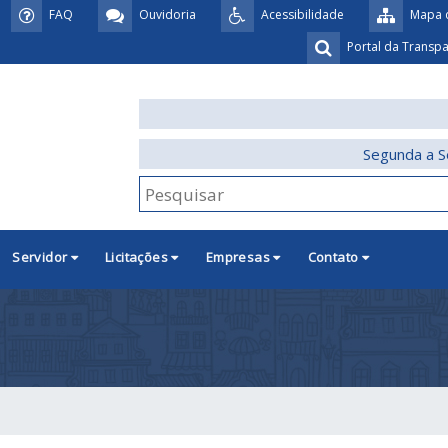
FAQ
Ouvidoria
Acessibilidade
Mapa d
Portal da Transp
Segunda a S
Servidor
Licitações
Empresas
Contato