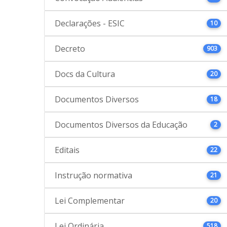
Declarações - ESIC
10
Decreto
903
Docs da Cultura
20
Documentos Diversos
18
Documentos Diversos da Educação
2
Editais
22
Instrução normativa
21
Lei Complementar
20
Lei Ordinária
518