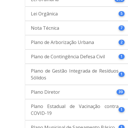
Lei Orgânica
5
Nota Técnica
7
Plano de Arborização Urbana
2
Plano de Contingência Defesa Civil
1
Plano de Gestão Integrada de Resíduos
1
Sólidos
Plano Diretor
39
Plano Estadual de Vacinação contra
1
COVID-19
Plano Municipal de Saneamento Básico
1