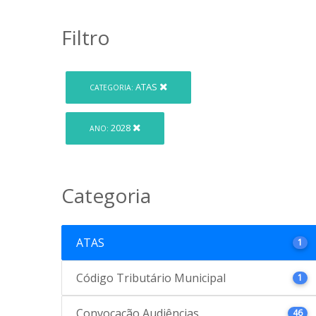
Filtro
ATAS
CATEGORIA:
2028
ANO:
Categoria
ATAS
1
Código Tributário Municipal
1
Convocação Audiências
46