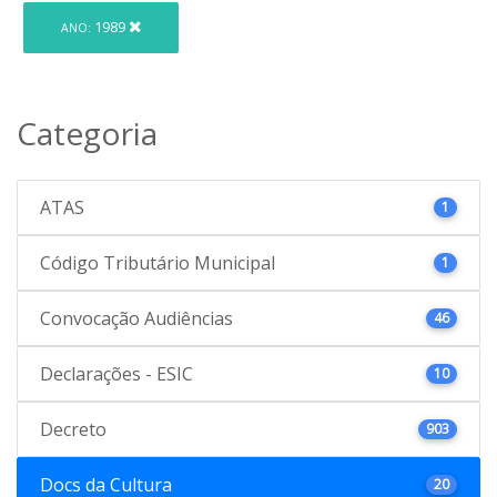
1989
ANO:
Categoria
ATAS
1
Código Tributário Municipal
1
Convocação Audiências
46
Declarações - ESIC
10
Decreto
903
Docs da Cultura
20