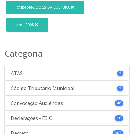
DOCS DA CULTURA
CATEGORIA:
2008
ANO:
Categoria
ATAS
1
Código Tributário Municipal
1
Convocação Audiências
46
Declarações - ESIC
10
Decreto
903