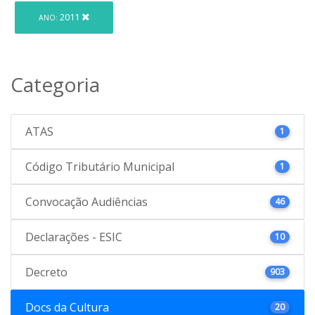
2011
ANO:
Categoria
ATAS
1
Código Tributário Municipal
1
Convocação Audiências
46
Declarações - ESIC
10
Decreto
903
Docs da Cultura
20