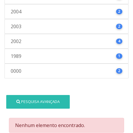
2004
2
2003
2
2002
4
1989
1
0000
2
PESQUISA AVANÇADA
Nenhum elemento encontrado.