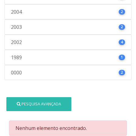
2004
2
2003
2
2002
4
1989
1
0000
2
PESQUISA AVANÇADA
Nenhum elemento encontrado.