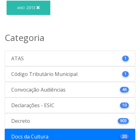
2013
ANO:
Categoria
ATAS
1
Código Tributário Municipal
1
Convocação Audiências
46
Declarações - ESIC
10
Decreto
903
Docs da Cultura
20