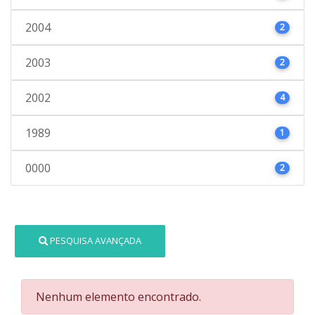
2004
2
2003
2
2002
4
1989
1
0000
2
PESQUISA AVANÇADA
Nenhum elemento encontrado.