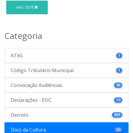
2019
ANO:
Categoria
ATAS
1
Código Tributário Municipal
1
Convocação Audiências
46
Declarações - ESIC
10
Decreto
903
Docs da Cultura
20