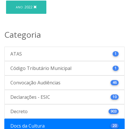
2022
ANO:
Categoria
ATAS
1
Código Tributário Municipal
1
Convocação Audiências
46
Declarações - ESIC
10
Decreto
903
Docs da Cultura
20