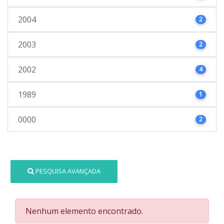
2004
2
2003
2
2002
4
1989
1
0000
2
PESQUISA AVANÇADA
Nenhum elemento encontrado.