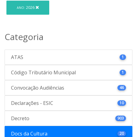
2026
ANO:
Categoria
ATAS
1
Código Tributário Municipal
1
Convocação Audiências
46
Declarações - ESIC
10
Decreto
903
Docs da Cultura
20