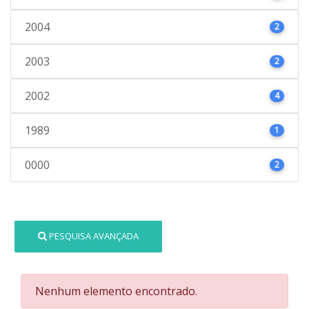
2004
2
2003
2
2002
4
1989
1
0000
2
PESQUISA AVANÇADA
Nenhum elemento encontrado.