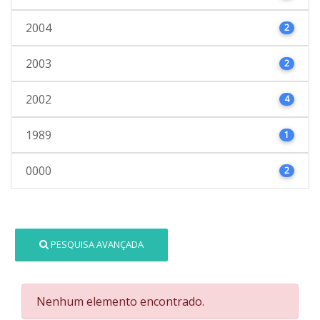
2004
2
2003
2
2002
4
1989
1
0000
2
PESQUISA AVANÇADA
Nenhum elemento encontrado.