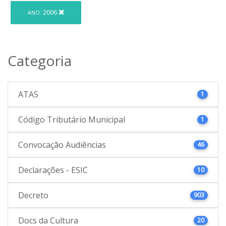
2006
ANO:
Categoria
ATAS
1
Código Tributário Municipal
1
Convocação Audiências
46
Declarações - ESIC
10
Decreto
903
Docs da Cultura
20