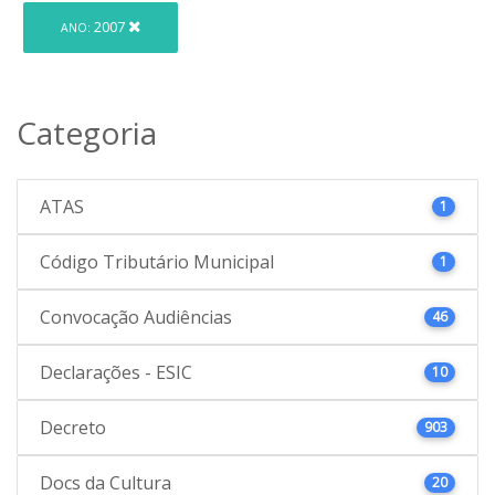
2007
ANO:
Categoria
ATAS
1
Código Tributário Municipal
1
Convocação Audiências
46
Declarações - ESIC
10
Decreto
903
Docs da Cultura
20