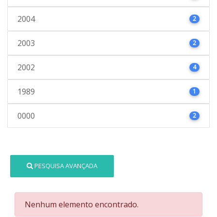
2004
2
2003
2
2002
4
1989
1
0000
2
PESQUISA AVANÇADA
Nenhum elemento encontrado.