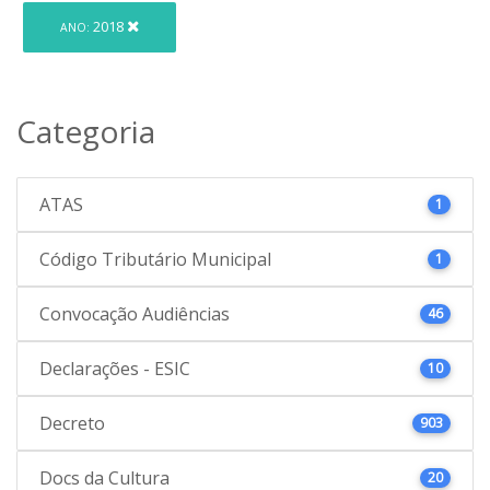
2018
ANO:
Categoria
ATAS
1
Código Tributário Municipal
1
Convocação Audiências
46
Declarações - ESIC
10
Decreto
903
Docs da Cultura
20