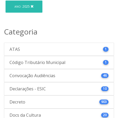
2025
ANO:
Categoria
ATAS
1
Código Tributário Municipal
1
Convocação Audiências
46
Declarações - ESIC
10
Decreto
903
Docs da Cultura
20