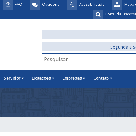
FAQ
Ouvidoria
Acessibilidade
Mapa d
Portal da Transp
Segunda a S
Servidor
Licitações
Empresas
Contato