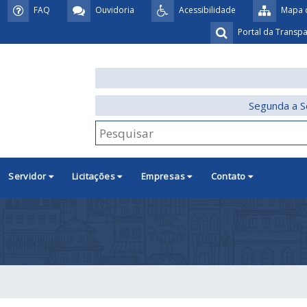
FAQ
Ouvidoria
Acessibilidade
Mapa d
Portal da Transp
Segunda a S
Servidor
Licitações
Empresas
Contato