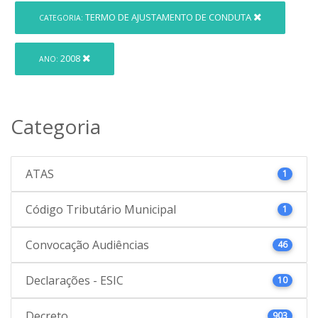
TERMO DE AJUSTAMENTO DE CONDUTA
CATEGORIA:
2008
ANO:
Categoria
ATAS
1
Código Tributário Municipal
1
Convocação Audiências
46
Declarações - ESIC
10
Decreto
903