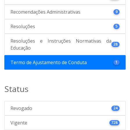
Recomendações Administrativas
9
Resoluções
5
Resoluções e Instruções Normativas da
28
Educação
Termo de Ajustamento de Conduta
1
Status
Revogado
24
Vigente
728