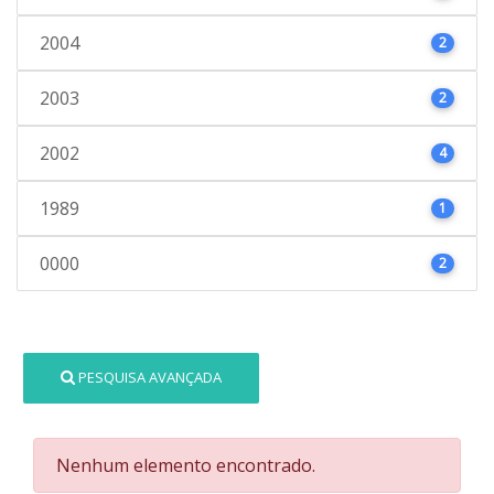
2004
2
2003
2
2002
4
1989
1
0000
2
PESQUISA AVANÇADA
Nenhum elemento encontrado.