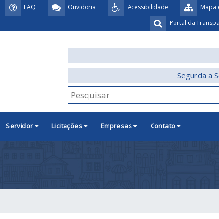
FAQ
Ouvidoria
Acessibilidade
Mapa d
Portal da Transp
Segunda a S
Servidor
Licitações
Empresas
Contato