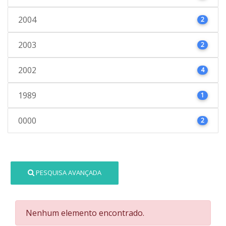
2004
2
2003
2
2002
4
1989
1
0000
2
PESQUISA AVANÇADA
Nenhum elemento encontrado.