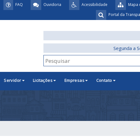
FAQ
Ouvidoria
Acessibilidade
Mapa d
Portal da Transp
Segunda a S
Servidor
Licitações
Empresas
Contato