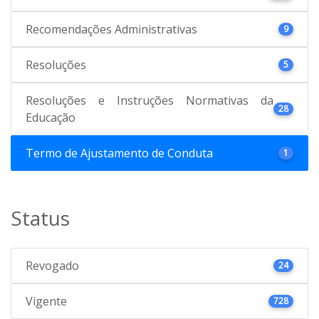
Recomendações Administrativas
9
Resoluções
5
Resoluções e Instruções Normativas da
28
Educação
Termo de Ajustamento de Conduta
1
Status
Revogado
24
Vigente
728