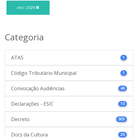
2029
ANO:
Categoria
ATAS
1
Código Tributário Municipal
1
Convocação Audiências
46
Declarações - ESIC
10
Decreto
903
Docs da Cultura
20