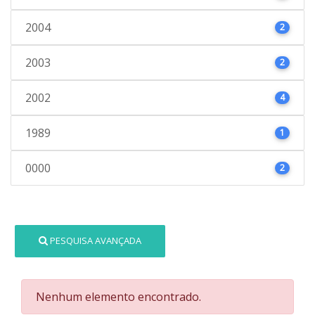
2004
2
2003
2
2002
4
1989
1
0000
2
PESQUISA AVANÇADA
Nenhum elemento encontrado.