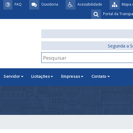
FAQ
Ouvidoria
Acessibilidade
Mapa d
Portal da Transp
Segunda a S
Servidor
Licitações
Empresas
Contato