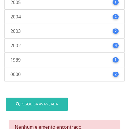
2005
1
2004
2
2003
2
2002
4
1989
1
0000
2
PESQUISA AVANÇADA
Nenhum elemento encontrado.