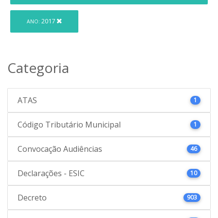
2017
ANO:
Categoria
ATAS
1
Código Tributário Municipal
1
Convocação Audiências
46
Declarações - ESIC
10
Decreto
903