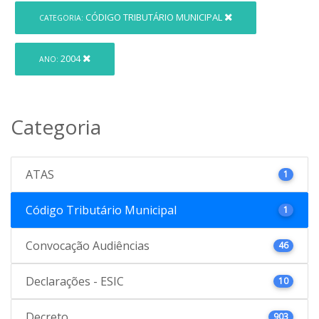
CÓDIGO TRIBUTÁRIO MUNICIPAL
CATEGORIA:
2004
ANO:
Categoria
ATAS
1
Código Tributário Municipal
1
Convocação Audiências
46
Declarações - ESIC
10
Decreto
903