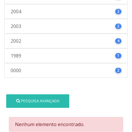
2004
2
2003
2
2002
4
1989
1
0000
2
PESQUISA AVANÇADA
Nenhum elemento encontrado.