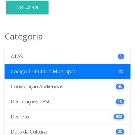
2014
ANO:
Categoria
ATAS
1
Código Tributário Municipal
1
Convocação Audiências
46
Declarações - ESIC
10
Decreto
903
Docs da Cultura
20