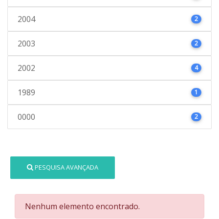
2004
2
2003
2
2002
4
1989
1
0000
2
PESQUISA AVANÇADA
Nenhum elemento encontrado.