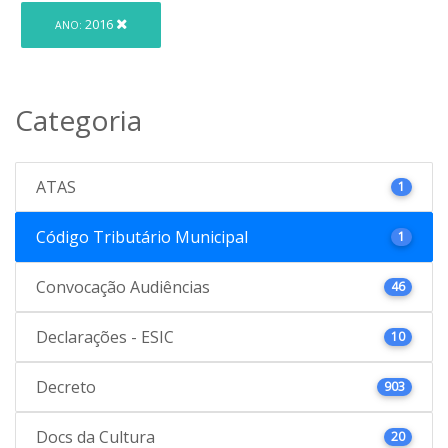
2016
ANO:
Categoria
ATAS
1
Código Tributário Municipal
1
Convocação Audiências
46
Declarações - ESIC
10
Decreto
903
Docs da Cultura
20