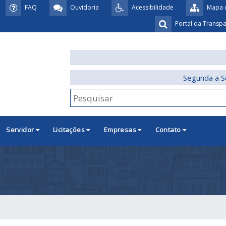
FAQ
Ouvidoria
Acessibilidade
Mapa d
Portal da Transp
Segunda a S
Servidor
Licitações
Empresas
Contato