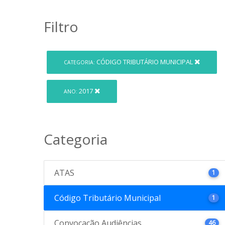
Filtro
CÓDIGO TRIBUTÁRIO MUNICIPAL
CATEGORIA:
2017
ANO:
Categoria
ATAS
1
Código Tributário Municipal
1
Convocação Audiências
46