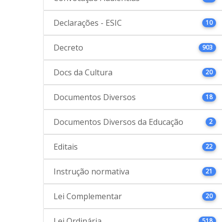
Declarações - ESIC
10
Decreto
903
Docs da Cultura
20
Documentos Diversos
18
Documentos Diversos da Educação
2
Editais
22
Instrução normativa
21
Lei Complementar
20
Lei Ordinária
518