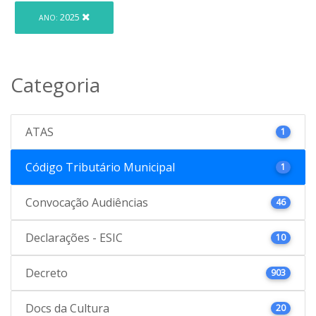
2025
ANO:
Categoria
ATAS
1
Código Tributário Municipal
1
Convocação Audiências
46
Declarações - ESIC
10
Decreto
903
Docs da Cultura
20