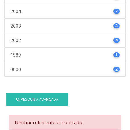
2004
2
2003
2
2002
4
1989
1
0000
2
PESQUISA AVANÇADA
Nenhum elemento encontrado.