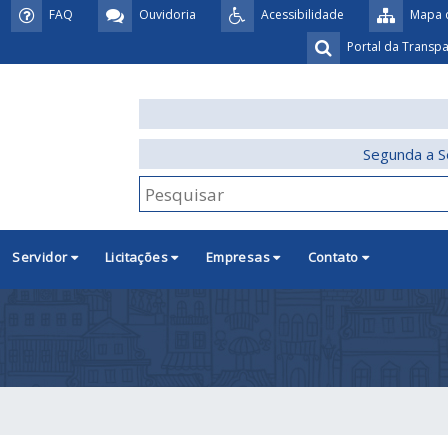
FAQ
Ouvidoria
Acessibilidade
Mapa d
Portal da Transp
Segunda a S
Servidor
Licitações
Empresas
Contato