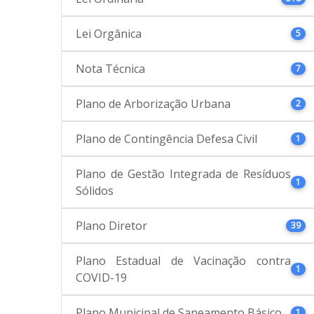
Lei Orgânica
5
Nota Técnica
7
Plano de Arborização Urbana
2
Plano de Contingência Defesa Civil
1
Plano de Gestão Integrada de Resíduos
1
Sólidos
Plano Diretor
39
Plano Estadual de Vacinação contra
1
COVID-19
Plano Municipal de Saneamento Básico
1