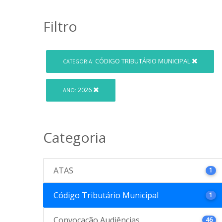
Filtro
CÓDIGO TRIBUTÁRIO MUNICIPAL
CATEGORIA:
2026
ANO:
Categoria
ATAS
1
Código Tributário Municipal
1
Convocação Audiências
46