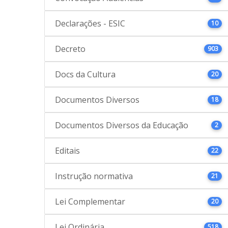
Declarações - ESIC
10
Decreto
903
Docs da Cultura
20
Documentos Diversos
18
Documentos Diversos da Educação
2
Editais
22
Instrução normativa
21
Lei Complementar
20
Lei Ordinária
518