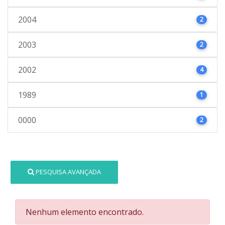
2004
2
2003
2
2002
4
1989
1
0000
2
PESQUISA AVANÇADA
Nenhum elemento encontrado.