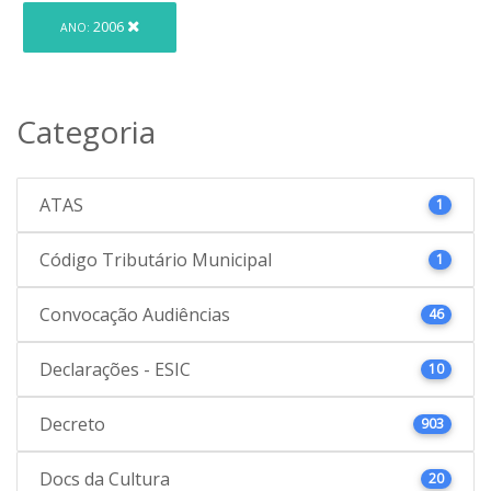
2006
ANO:
Categoria
ATAS
1
Código Tributário Municipal
1
Convocação Audiências
46
Declarações - ESIC
10
Decreto
903
Docs da Cultura
20