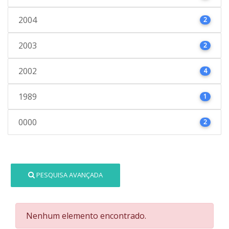
2004
2
2003
2
2002
4
1989
1
0000
2
PESQUISA AVANÇADA
Nenhum elemento encontrado.