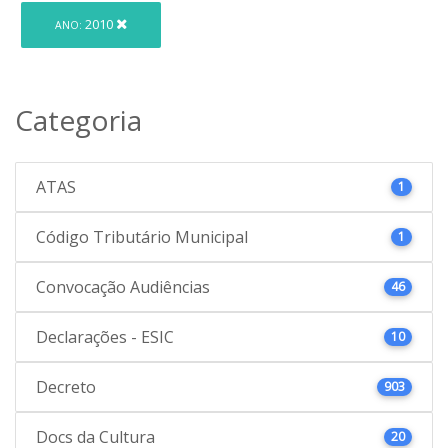
2010
ANO:
Categoria
ATAS
1
Código Tributário Municipal
1
Convocação Audiências
46
Declarações - ESIC
10
Decreto
903
Docs da Cultura
20