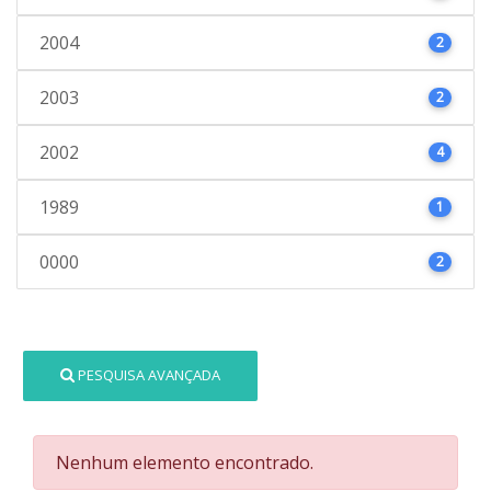
2004
2
2003
2
2002
4
1989
1
0000
2
PESQUISA AVANÇADA
Nenhum elemento encontrado.