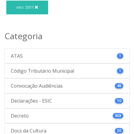
2011
ANO:
Categoria
ATAS
1
Código Tributário Municipal
1
Convocação Audiências
46
Declarações - ESIC
10
Decreto
903
Docs da Cultura
20